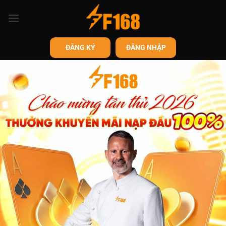
Bỏ
qua
nội
dung
ĐĂNG KÝ
ĐĂNG NHẬP