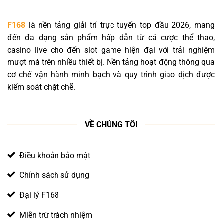
F168
là nền tảng giải trí trực tuyến top đầu 2026, mang
đến đa dạng sản phẩm hấp dẫn từ cá cược thể thao,
casino live cho đến slot game hiện đại với trải nghiệm
mượt mà trên nhiều thiết bị. Nền tảng hoạt động thông qua
cơ chế vận hành minh bạch và quy trình giao dịch được
kiểm soát chặt chẽ.
VỀ CHÚNG TÔI
Điều khoản bảo mật
Chính sách sử dụng
Đại lý F168
Miễn trừ trách nhiệm