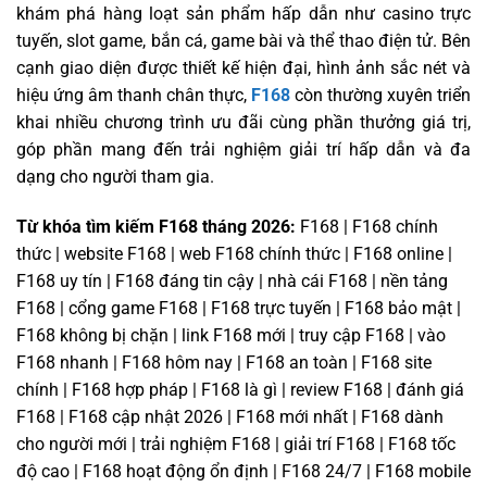
khám phá hàng loạt sản phẩm hấp dẫn như casino trực
tuyến, slot game, bắn cá, game bài và thể thao điện tử. Bên
cạnh giao diện được thiết kế hiện đại, hình ảnh sắc nét và
hiệu ứng âm thanh chân thực,
F168
còn thường xuyên triển
khai nhiều chương trình ưu đãi cùng phần thưởng giá trị,
góp phần mang đến trải nghiệm giải trí hấp dẫn và đa
dạng cho người tham gia.
Từ khóa tìm kiếm F168 tháng 2026:
F168 | F168 chính
thức | website F168 | web F168 chính thức | F168 online |
F168 uy tín | F168 đáng tin cậy | nhà cái F168 | nền tảng
F168 | cổng game F168 | F168 trực tuyến | F168 bảo mật |
F168 không bị chặn | link F168 mới | truy cập F168 | vào
F168 nhanh | F168 hôm nay | F168 an toàn | F168 site
chính | F168 hợp pháp | F168 là gì | review F168 | đánh giá
F168 | F168 cập nhật 2026 | F168 mới nhất | F168 dành
cho người mới | trải nghiệm F168 | giải trí F168 | F168 tốc
độ cao | F168 hoạt động ổn định | F168 24/7 | F168 mobile