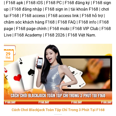
| F168 apk | F168 iOS | F168 PC | F168 đăng ký | F168 sign
up | F168 đăng nhập | F168 sign in | tài khoản F168 | chơi
tại F168 | F168 access | F168 access link | F168 hỗ trợ |
chăm sóc khách hàng F168 | F168 FAQ | F168 info | F168
page | F168 page chính | F168 mobi | F168 VIP Club | F168
Live | F168 Academy | F168 2026 | F168 Việt Nam.
29
Th5
Cách Chơi Blackjack Toàn Tập Chỉ Trong 3 Phút Tại F168