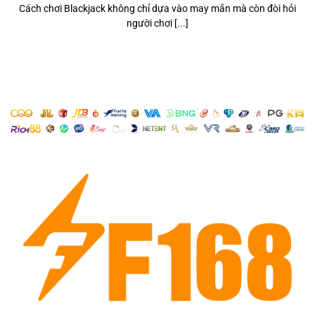
n
Cách chơi Blackjack không chỉ dựa vào may mắn mà còn đòi hỏi
người chơi [...]